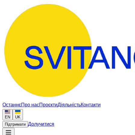
Останнє
Про нас
Проєкти
Діяльність
Контакти
EN
UK
Долучитися
Підтримати