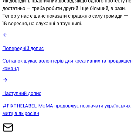
Як доводить практичний досвід, якщо одного протесту не
достатньо — треба робити другий і ще більший, в рази.
Тепер у нас є шанс показати справжню силу громади —
18 вересня, на слуханні в тауншипі.
Попередній допис
Світанок шукає волонтерів для креативних та продакшен
команд
Наступний допис
#FIXTHELABEL: MoMA продовжує позначати українських
митців як росіян