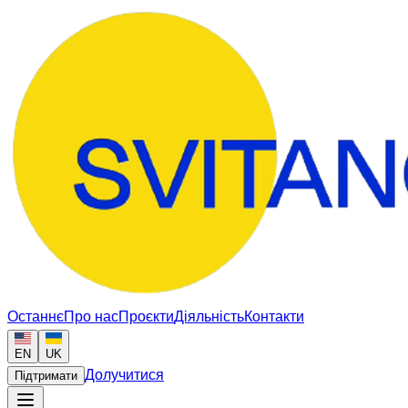
Останнє
Про нас
Проєкти
Діяльність
Контакти
EN
UK
Долучитися
Підтримати