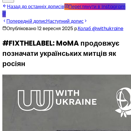
Назад до останніх дописів
Переглянути в Instagram
Попередній допис
Наступний допис
Опубліковано 12 вересня 2025 р.
Колаб
@
withukraine
#FIXTHELABEL: MoMA продовжує
позначати українських митців як
росіян