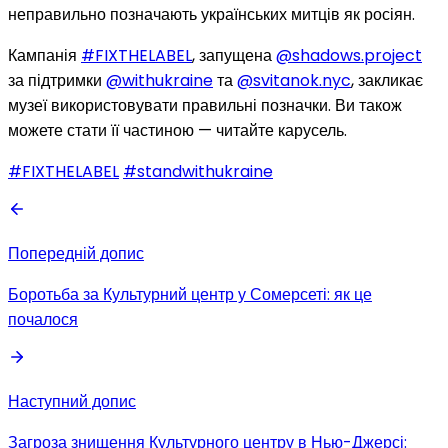
неправильно позначають українських митців як росіян.
Кампанія
#FIXTHELABEL
, запущена
@shadows.project
за підтримки
@withukraine
та
@svitanok.nyc
, закликає
музеї використовувати правильні позначки. Ви також
можете стати її частиною — читайте карусель.
#FIXTHELABEL
#standwithukraine
Попередній допис
Боротьба за Культурний центр у Сомерсеті: як це
почалося
Наступний допис
Загроза знищення Культурного центру в Нью-Джерсі: