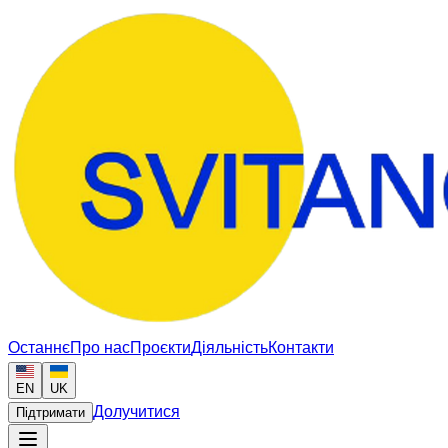
Останнє
Про нас
Проєкти
Діяльність
Контакти
EN
UK
Долучитися
Підтримати