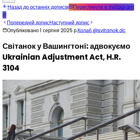
Назад до останніх дописів
Переглянути в Instagram
Попередній допис
Наступний допис
Опубліковано 1 серпня 2025 р.
Колаб
@
svitanok.dc
Світанок у Вашингтоні: адвокуємо
Ukrainian Adjustment Act, H.R.
3104