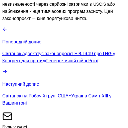
невизначеності через серйозні затримки в USCIS або
наближення кінця тимчасових програм захисту. Цей
законопроєкт — їхня порятункова нитка.
Попередній допис
Світанок адвокатує законопроєкт H.R. 1949 про LNG у
Конгресі для протидії енергетичній війні Росії
Наступний допис
Світанок на Робочій групі США-Україна Саміт XIII у
Вашингтоні
Будь у курсі