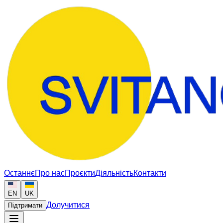
Останнє
Про нас
Проєкти
Діяльність
Контакти
EN
UK
Долучитися
Підтримати