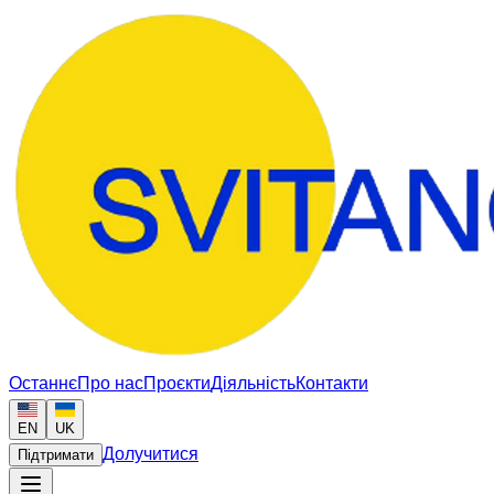
Останнє
Про нас
Проєкти
Діяльність
Контакти
EN
UK
Долучитися
Підтримати