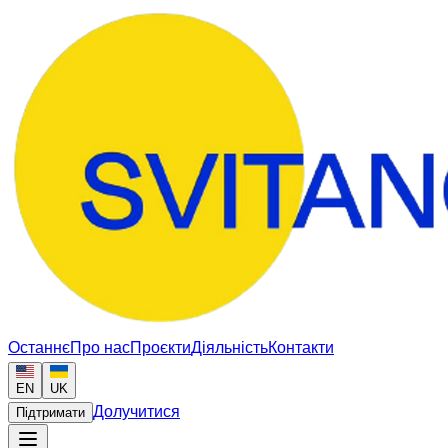
Останнє
Про нас
Проєкти
Діяльність
Контакти
EN
UK
Долучитися
Підтримати