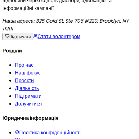
відносини через єдність діаспори, адвокацію та
інформаційні кампанії.
Наша адреса:
325 Gold St, Ste 706 #220, Brooklyn, NY
11201
Стати волонтером
Підтримати
Розділи
Про нас
Наш фокус
Проєкти
Діяльність
Підтримати
Долучитися
Юридична інформація
Політика конфіденційності