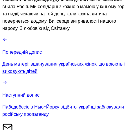
вбила Росія. Ми солідарні з кожною мамою у їхньому горі
та надії, чекаючи на той день, коли кожна дитина
повернеться додому. Ви, серце витривалості нашого
народу. З любов'ю від Світанку.
Попередній допис
День матері: вшанування українських жінок, що воюють і
виховують дітей
Наступний допис
Пабєдобєсіє в Нью-Йорку відбито: українці заблокували
російську пропаганду