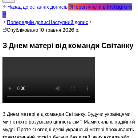
Назад до останніх дописів
Переглянути в Instagram
Попередній допис
Наступний допис
Опубліковано 10 травня 2026 р.
З Днем матері від команди Світанку
З Днем матері від команди Світанку. Будучи українцями,
ми як ніхто розуміємо цінність сім'ї. Мами сильні, надійні й
мудрі. Проте сьогодні деякі українські матері проживають
травматичний досвід, будучи без дітей, яких вкрала або