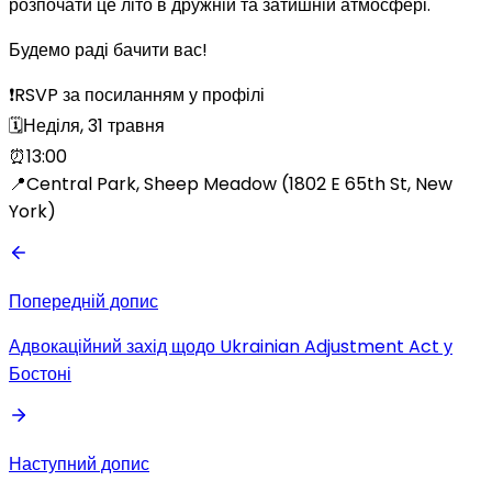
розпочати це літо в дружній та затишній атмосфері.
Будемо раді бачити вас!
❗️RSVP за посиланням у профілі
🗓️Неділя, 31 травня
⏰13:00
📍Central Park, Sheep Meadow (1802 E 65th St, New
York)
Попередній допис
Адвокаційний захід щодо Ukrainian Adjustment Act у
Бостоні
Наступний допис