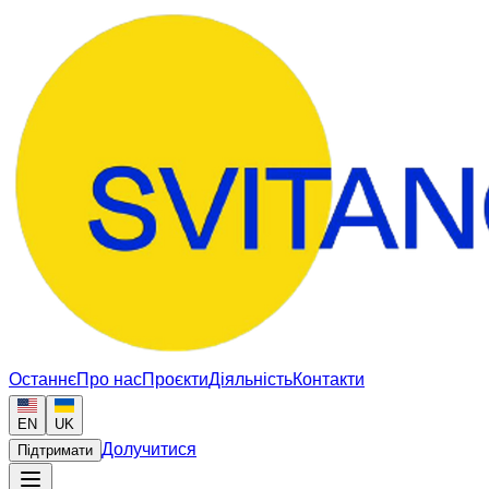
Останнє
Про нас
Проєкти
Діяльність
Контакти
EN
UK
Долучитися
Підтримати