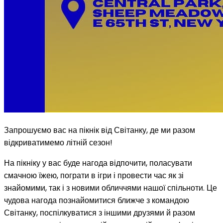
Запрошуємо вас на пікнік від Світанку, де ми разом
відкриватимемо літній сезон!
На пікніку у вас буде нагода відпочити, поласувати
смачною їжею, пограти в ігри і провести час як зі
знайомими, так і з новими обличчями нашої спільноти. Це
чудова нагода познайомитися ближче з командою
Світанку, поспілкуватися з іншими друзями й разом