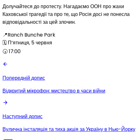
Долучайтеся до протесту. Нагадаємо ООН про жахи
Каховської трагедії та про те, що Росія досі не понесла
відповідальності за цей злочин.
📍Ranch Bunche Park
🗓️ П’ятниця, 5 червня
🕠 17:00
Попередній допис
Відкритий мікрофон: мистецтво в часи війни
Наступний допис
Вулична інсталяція та тиха акція за Україну в Нью-Йорку