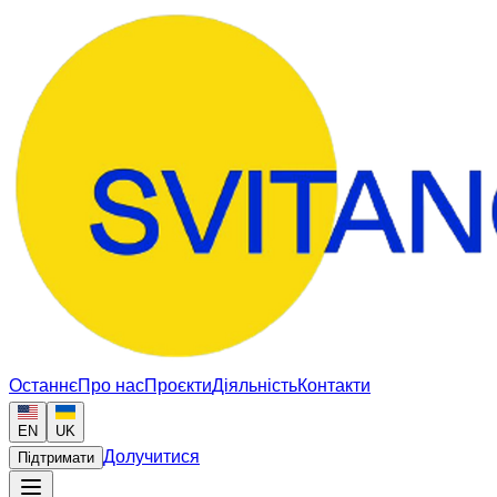
Останнє
Про нас
Проєкти
Діяльність
Контакти
EN
UK
Долучитися
Підтримати