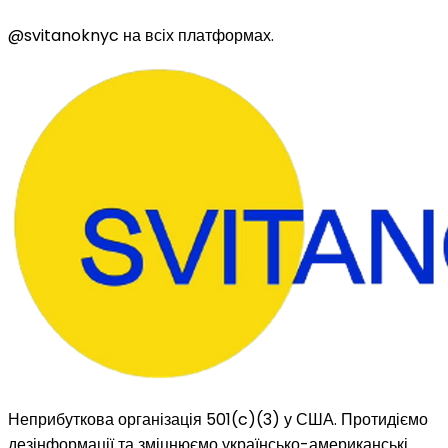
@svitanoknyc
на всіх платформах.
Неприбуткова організація 501(c)(3) у США. Протидіємо
дезінформації та зміцнюємо українсько-американські